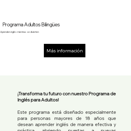
Programa Adultos Bilingües
prenden inglés mientras se divierten
Más información
¡Transforma tu futuro con nuestro Programa de
Inglés para Adultos!
Este programa está diseñado especialmente
para personas mayores de 18 años que
desean aprender inglés de manera efectiva y
práctica, abriendo puertas a nuevas