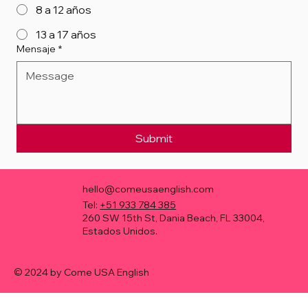
8 a 12 años
13 a 17 años
Mensaje
*
Submit
hello@comeusaenglish.com
Tel:
+51 933 784 385
260 SW 15th St, Dania Beach, FL 33004,
Estados Unidos.
© 2024 by Come USA English